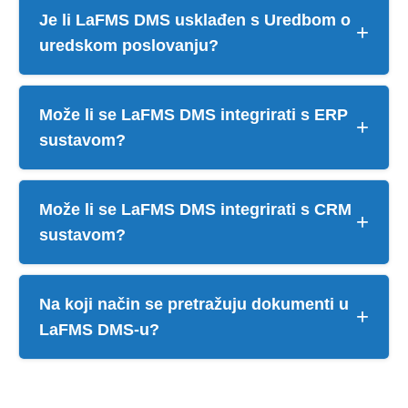
Da.
LaFMS
DMS
omogućava protokoliranje
Je li LaFMS DMS usklađen s Uredbom o
dokumenata s bilo kojeg mjesta, neovisno o broju
uredskom poslovanju?
korisnika koji istovremeno rade u sustavu.
Da.
LaFMS
DMS
sustav za upravljanje
Može li se LaFMS DMS integrirati s ERP
dokumentima i poslovnim procesima u potpunosti
sustavom?
je usklađen s
Uredbom o uredskom poslovanju
(NN 75/2021)
.
Da.
LaFMS
DMS
može se integrirati s postojećim
Može li se LaFMS DMS integrirati s CRM
ERP sustavima radi razmjene podataka i
sustavom?
automatizacije poslovnih procesa.
Da.
LaFMS
DMS
podržava integraciju s CRM
Na koji način se pretražuju dokumenti u
sustavima radi objedinjavanja poslovnih podataka
LaFMS DMS-u?
i dokumentacije.
LaFMS
DMS
omogućava brzo pretraživanje