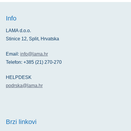
dokumenata prema ključnim riječima, brojevima
dokumenata, metapodacima, OCR sadržaju i
Info
drugim kriterijima.
LAMA d.o.o.
Stinice 12, Split, Hrvatska
Email:
info@lama.hr
Telefon: +385 (21) 270-270
HELPDESK
podrska@lama.hr
Brzi linkovi