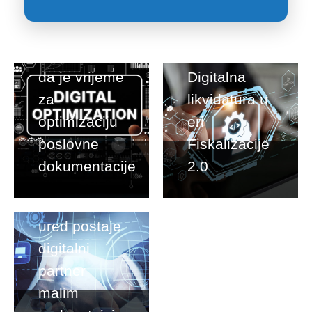
5 znakova
da je vrijeme
Digitalna
za
likvidatura u
optimizaciju
eri
poslovne
Fiskalizacije
dokumentacije
2.0
Kako
računovodstveni
ured postaje
digitalni
partner
malim