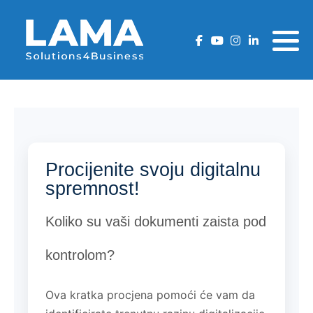
Zašto LAFMS DMS?
AcheroDMS Cloud rješenje
ArcheroDMS Cloud
LaFMS DMS
Cjenik Hrvatska
LaFMS DMS rješenje
Funkcionalnosti
LaFMS DMS
ArcheroDMS Cloud
Cjenik Crna Gora
Fukcionalnosti
Security
Cjenik BiH
Security
Cjenik Srbija
Procijenite svoju digitalnu
spremnost!
Cjenik Slovenija
Koliko su vaši dokumenti zaista pod
kontrolom?
Ova kratka procjena pomoći će vam da